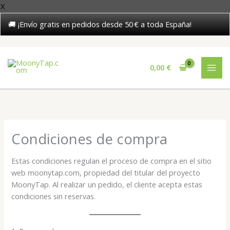
X
🚚 ¡Envío gratis en pedidos desde 50 € a toda España!
Ir
al
0,00
€
contenido
Condiciones de compra
Estas condiciones regulan el proceso de compra en el sitio
web moonytap.com, propiedad del titular del proyecto
MoonyTap. Al realizar un pedido, el cliente acepta estas
condiciones sin reservas.