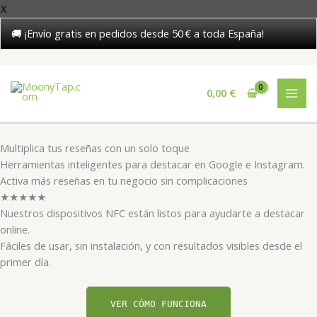
X
🚚 ¡Envío gratis en pedidos desde 50 € a toda España!
Ir
al
0,00
€
contenido
Multiplica tus reseñas con un solo toque
Herramientas inteligentes para destacar en Google e Instagram.
Activa más reseñas en tu negocio sin complicaciones
★★★★★
Nuestros dispositivos NFC están listos para ayudarte a destacar
online.
Fáciles de usar, sin instalación, y con resultados visibles desde el
primer día.
VER CÓMO FUNCIONA