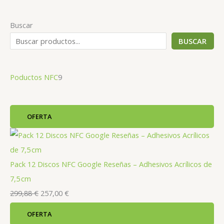
Buscar
BUSCAR
9
Poductos NFC
9
p
r
P
OFERTA
o
R
O
D
d
U
C
u
T
O
c
Pack 12 Discos NFC Google Reseñas – Adhesivos Acrílicos de
E
N
O
t
7,5 cm
F
E
E
E
o
299,88
€
257,00
€
R
T
A
l
l
s
P
OFERTA
R
p
p