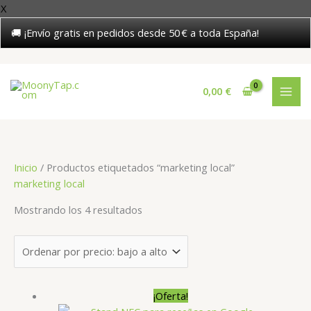
X
🚚 ¡Envío gratis en pedidos desde 50 € a toda España!
Ir
al
0,00
€
contenido
Inicio
/ Productos etiquetados “marketing local”
marketing local
Ordenado
Mostrando los 4 resultados
por
precio:
bajo
a
alto
¡Oferta!