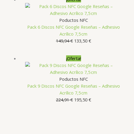
era:
es:
59,99 €.
51,00 €.
Poductos NFC
Pack 6 Discos NFC Google Reseñas – Adhesivo
Acrílico 7,5 cm
El
El
149,94
€
133,50
€
precio
precio
original
actual
¡Oferta!
era:
es:
149,94 €.
133,50 €.
Poductos NFC
Pack 9 Discos NFC Google Reseñas – Adhesivo
Acrílico 7,5 cm
El
El
224,91
€
195,50
€
precio
precio
original
actual
era:
es:
224,91 €.
195,50 €.