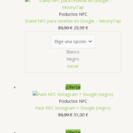
Poductos NFC
Stand NFC para reseñas en Google – MoonyTap
El
El
39,99
€
29,99
€
precio
precio
original
actual
era:
es:
Blanco
39,99 €.
29,99 €.
Negro
Vaciar
¡Oferta!
Poductos NFC
Pack NFC Instagram + Google (negro)
El
El
59,99
€
51,00
€
precio
precio
original
actual
¡Oferta!