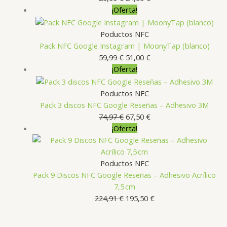
precio
precio
¡Oferta!
original
actual
era:
es:
Poductos NFC
29,99 €.
24,99 €.
Pack NFC Google Instagram | MoonyTap (blanco)
El
El
59,99
€
51,00
€
precio
precio
¡Oferta!
original
actual
era:
es:
Poductos NFC
59,99 €.
51,00 €.
Pack 3 discos NFC Google Reseñas – Adhesivo 3M
El
El
74,97
€
67,50
€
precio
precio
¡Oferta!
original
actual
era:
es:
74,97 €.
67,50 €.
Poductos NFC
Pack 9 Discos NFC Google Reseñas – Adhesivo Acrílico
7,5 cm
El
El
224,91
€
195,50
€
precio
precio
original
actual