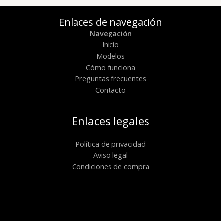
era:
es:
224,91 €.
195,50 €.
Enlaces de navegación
Navegación
Inicio
Modelos
Cómo funciona
Preguntas frecuentes
Contacto
Enlaces legales
Política de privacidad
Aviso legal
Condiciones de compra