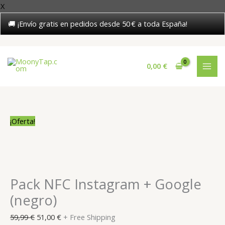
X
🚚 ¡Envío gratis en pedidos desde 50 € a toda España!
Ir
al
0,00
€
contenido
¡Oferta!
Pack NFC Instagram + Google
(negro)
El
El
59,99
€
51,00
€
+ Free Shipping