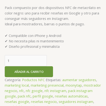
precio
precio
original
actual
Pack compuesto por dos dispositivos NFC de metacrilato en
era:
es:
color negro: uno para recibir reseñas en Google y otro para
59,99 €.
51,00 €.
conseguir más seguidores en Instagram.
Ideal para mostradores, barras o puntos de pago.
✔ Compatible con iPhone y Android
✔ No necesita pilas ni mantenimiento
✔ Diseño profesional y minimalista
Pack
NFC
Instagram
AÑADIR AL CARRITO
+
Google
Categoría:
Poductos NFC
Etiquetas:
aumentar seguidores
,
(negro)
marketing local
,
marketing presencial
,
moonytap
,
mostrador
cantidad
negocio
,
nfc
,
nfc google
,
nfc instagram
,
pack instagram
google
,
pack nfc
,
perfil google
,
reseñas automáticas
,
reseñas google
,
reseñas negocio
,
seguidores instagram
,