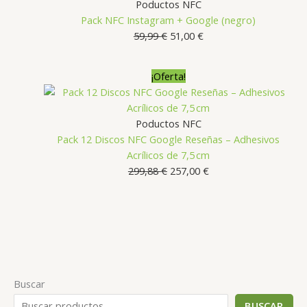
Poductos NFC
Pack NFC Instagram + Google (negro)
El
El
59,99
€
51,00
€
precio
precio
original
actual
¡Oferta!
era:
es:
59,99 €.
51,00 €.
Poductos NFC
Pack 12 Discos NFC Google Reseñas – Adhesivos
Acrílicos de 7,5 cm
El
El
299,88
€
257,00
€
precio
precio
original
actual
era:
es:
299,88 €.
257,00 €.
Buscar
BUSCAR