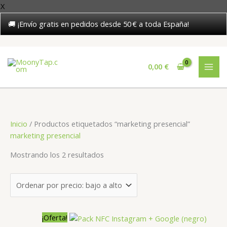
X
🚚 ¡Envío gratis en pedidos desde 50 € a toda España!
Ir
al
0,00
€
contenido
Inicio
/ Productos etiquetados “marketing presencial”
marketing presencial
Ordenado
Mostrando los 2 resultados
por
precio:
bajo
a
alto
¡Oferta!