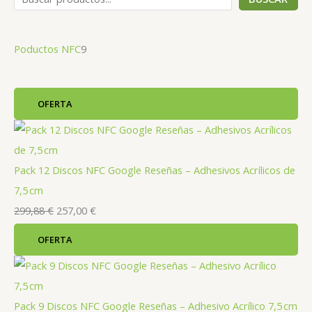
9
Poductos NFC
9
p
r
P
OFERTA
o
R
O
D
d
U
C
u
T
O
c
Pack 12 Discos NFC Google Reseñas – Adhesivos Acrílicos de
E
N
O
t
7,5 cm
F
E
E
E
o
299,88
€
257,00
€
R
T
A
l
l
s
P
OFERTA
R
p
p
O
D
r
r
U
C
T
e
e
O
Pack 9 Discos NFC Google Reseñas – Adhesivo Acrílico 7,5 cm
E
c
c