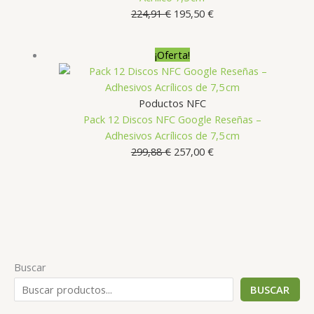
El
El
224,91
€
195,50
€
precio
precio
original
actual
¡Oferta!
era:
es:
224,91 €.
195,50 €.
Poductos NFC
Pack 12 Discos NFC Google Reseñas –
Adhesivos Acrílicos de 7,5 cm
El
El
299,88
€
257,00
€
precio
precio
original
actual
era:
es:
299,88 €.
257,00 €.
Buscar
BUSCAR