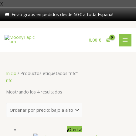
X
🚚 ¡Envío gratis en pedidos desde 50 € a toda España!
Ir
al
0,00
€
contenido
Inicio
/ Productos etiquetados “nfc”
nfc
Ordenado
Mostrando los 4 resultados
por
precio:
bajo
a
alto
¡Oferta!