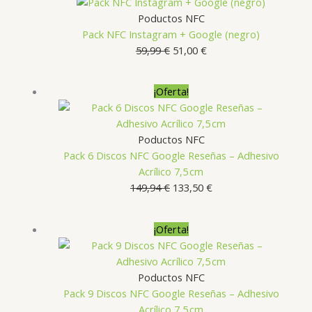
Poductos NFC
Pack NFC Instagram + Google (negro)
El
El
59,99
€
51,00
€
precio
precio
original
actual
¡Oferta!
era:
es:
59,99 €.
51,00 €.
Poductos NFC
Pack 6 Discos NFC Google Reseñas – Adhesivo
Acrílico 7,5 cm
El
El
149,94
€
133,50
€
precio
precio
original
actual
¡Oferta!
era:
es:
149,94 €.
133,50 €.
Poductos NFC
Pack 9 Discos NFC Google Reseñas – Adhesivo
Acrílico 7,5 cm