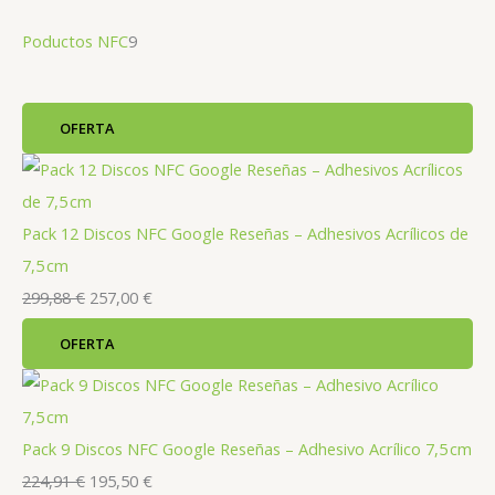
9
Poductos NFC
9
p
r
P
OFERTA
o
R
O
D
d
U
C
u
T
O
c
Pack 12 Discos NFC Google Reseñas – Adhesivos Acrílicos de
E
N
O
t
7,5 cm
F
E
E
E
o
299,88
€
257,00
€
R
T
A
l
l
s
P
OFERTA
R
p
p
O
D
r
r
U
C
T
e
e
O
Pack 9 Discos NFC Google Reseñas – Adhesivo Acrílico 7,5 cm
E
c
c
N
O
E
E
224,91
€
195,50
€
i
i
F