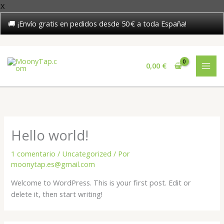
X
🚚 ¡Envío gratis en pedidos desde 50 € a toda España!
Ir
al
0,00
€
contenido
Hello world!
1 comentario
/
Uncategorized
/ Por
moonytap.es@gmail.com
Welcome to WordPress. This is your first post. Edit or
delete it, then start writing!